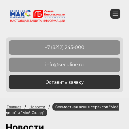
+7 (8212) 245-000
info@seculine.ru
Оставить заявку
/
/
Главная
Новости
Совместная акция сервисов "Моё
дело" и "Мой Склад"
Новости