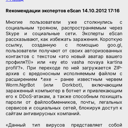
Rекомендации экспертов eScan
14.10.2012 17:16
Многие пользователи уже столкнулись с
социальным трояном, распространяемым через
Skype и социальные сети. Эксперты eScan
рассказывают, как избежать заражения. Короткую
ссылку, созданную с помощью goo.gl,
пользователи получают от своих авторизованных
контактов с текстом «это новый аватар вашего
профиля?))» или «ey eto vasha novaya kartina
profil’?». При переходе по ней загружается ZIP-
архив с вредоносным исполняемым файлом с
расширением *.exe – ранее известным червем
Worm.NgrBot (или Dorkbot), включающим
зараженный компьютер в ботнет и привлекающим
его к DDoS-атакам, а также способным похищать
пароли от файлообменников, почты, легальных
сервисов и социальных сетей, блокируя доступ к
сайтам антивирусных компаний.
«Данный тип вирусов представляет собой