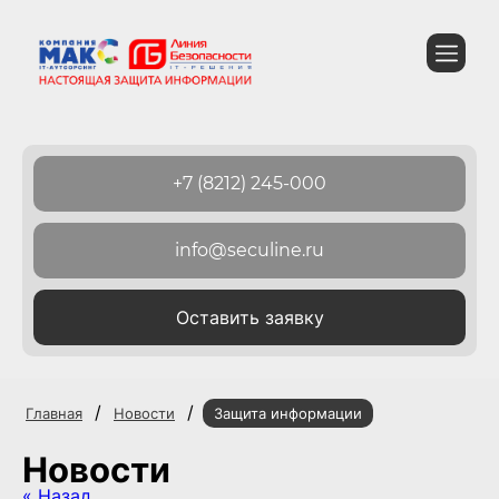
+7 (8212) 245-000
info@seculine.ru
Оставить заявку
/
/
Главная
Новости
Защита информации
Новости
« Назад