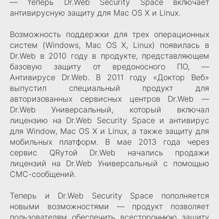
— теперь Dr.Web Security Space включает
антивирусную защиту для Mac OS X и Linux.
Возможность поддержки для трех операционных
систем (Windows, Mac OS X, Linux) появилась в
Dr.Web в 2010 году в продукте, представляющем
базовую защиту от вредоносного ПО, —
Антивирусе Dr.Web. В 2011 году «Доктор Веб»
выпустил специальный продукт для
авторизованных сервисных центров Dr.Web —
Dr.Web Универсальный, который включал
лицензию на Dr.Web Security Space и антивирус
для Window, Mac OS X и Linux, а также защиту для
мобильных платформ. В мае 2013 года через
сервис QRутой Dr.Web начались продажи
лицензий на Dr.Web Универсальный c помощью
СМС-сообщений.
Теперь и Dr.Web Security Space пополняется
новыми возможностями — продукт позволяет
пользователям обеспечить всестороннюю защиту