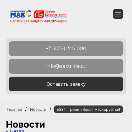
+7 (8212) 245-000
info@seculine.ru
Оставить заявку
/
/
Главная
Новости
ESET: троян «Зевс» маскируется!
Новости
« Назад