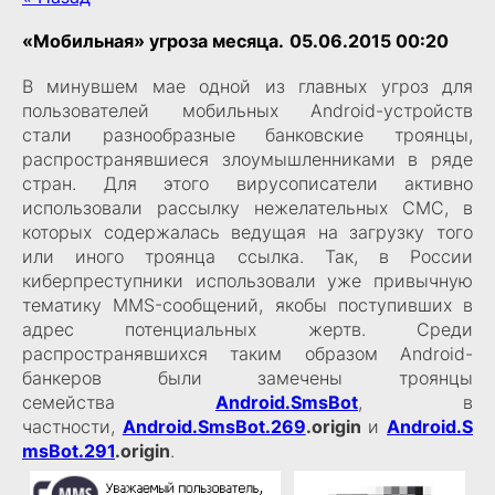
«Мобильная» угроза месяца.
05.06.2015 00:20
В минувшем мае одной из главных угроз для
пользователей мобильных Android-устройств
стали разнообразные банковские троянцы,
распространявшиеся злоумышленниками в ряде
стран. Для этого вирусописатели активно
использовали рассылку нежелательных СМС, в
которых содержалась ведущая на загрузку того
или иного троянца ссылка. Так, в России
киберпреступники использовали уже привычную
тематику MMS-сообщений, якобы поступивших в
адрес потенциальных жертв. Среди
распространявшихся таким образом Android-
банкеров были замечены троянцы
семейства
Android.SmsBot
, в
частности,
Android.SmsBot.269
.origin
и
Android.S
msBot.291
.origin
.