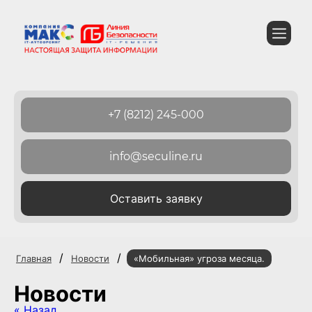
+7 (8212) 245-000
info@seculine.ru
Оставить заявку
/
/
Главная
Новости
«Мобильная» угроза месяца.
Новости
« Назад