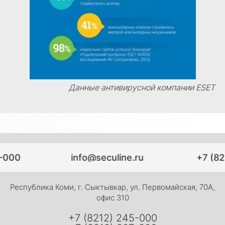
Данные антивирусной компании ESET
-000
info@seculine.ru
+7 (82
Республика Коми, г. Сыктывкар, ул. Первомайская, 70А,
офис 310
+7 (8212) 245-000