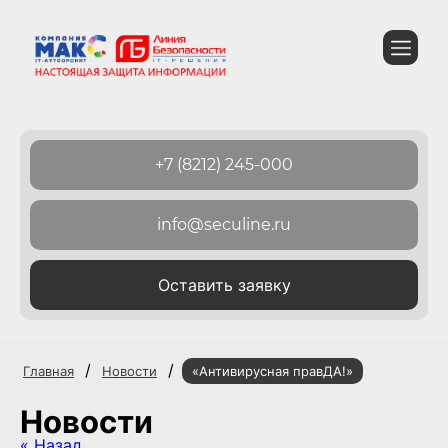
+7 (8212) 245-000
info@seculine.ru
Оставить заявку
/
/
Главная
Новости
«Антивирусная правДА!»
Новости
« Назад