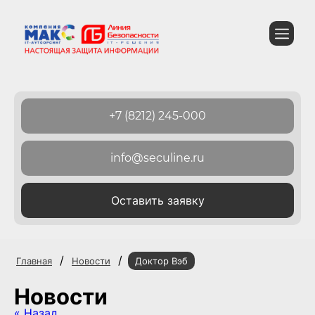
+7 (8212) 245-000
info@seculine.ru
Оставить заявку
/
/
Главная
Новости
Доктор Вэб
Новости
« Назад