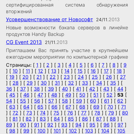
сертифицированная система обнаружения
вторжений
Усовершенствование от Новософт
.2013
24/11
Новые возможности бэкапа серверов в линейке
продуктов Handy Backup
CG Event 2013
.2013
21/11
Приглашаем Вас принять участие в крупнейшем
ежегодном мероприятии по компьютерной графике
Страницы: [
1
] [
2
] [
3
] [
4
] [
5
] [
6
] [
7
] [
8
] [
9
] [
10
] [
11
] [
12
] [
13
] [
14
] [
15
] [
16
] [
17
] [
18
]
[
19
] [
20
] [
21
] [
22
] [
23
] [
24
] [
25
] [
26
] [
27
] [
28
] [
29
] [
30
] [
31
] [
32
] [
33
] [
34
] [
35
] [
36
] [
37
] [
38
] [
39
] [
40
] [
41
] [
42
] [
43
] [
44
]
[
45
] [
46
] [
47
] [
48
] [
49
] [
50
] [
51
] [
52
]
53
[
54
] [
55
] [
56
] [
57
] [
58
] [
59
] [
60
] [
61
] [
62
]
[
63
] [
64
] [
65
] [
66
] [
67
] [
68
] [
69
] [
70
] [
71
] [
72
] [
73
] [
74
] [
75
] [
76
] [
77
] [
78
] [
79
] [
80
] [
81
] [
82
] [
83
] [
84
] [
85
] [
86
] [
87
] [
88
] [
89
] [
90
] [
91
] [
92
] [
93
] [
94
] [
95
] [
96
] [
97
]
[
98
] [
99
] [
100
] [
101
] [
102
] [
103
] [
104
] [
105