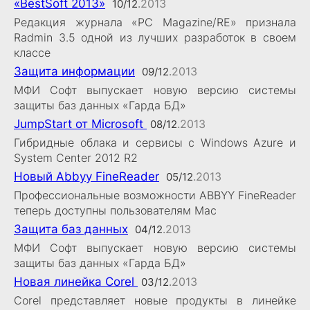
«BestSoft 2013»
.2013
10/12
Редакция журнала «PC Magazine/RE» признала
Radmin 3.5 одной из лучших разработок в своем
классе
Защита информации
.2013
09/12
МФИ Софт выпускает новую версию системы
защиты баз данных «Гарда БД»
JumpStart от Microsoft
.2013
08/12
Гибридные облака и сервисы с Windows Azure и
System Center 2012 R2
Новый Abbyy FineReader
.2013
05/12
Профессиональные возможности ABBYY FineReader
теперь доступны пользователям Mac
Защита баз данных
.2013
04/12
МФИ Софт выпускает новую версию системы
защиты баз данных «Гарда БД»
Новая линейка Corel
.2013
03/12
Corel представляет новые продукты в линейке