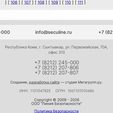
] [
106
] [
107
] [
108
] [
109
] [
110
] [
111
]
-000
info@seculine.ru
+7 (82
Республика Коми, г. Сыктывкар, ул. Первомайская, 70А,
офис 310
+7 (8212) 245-000
+7 (8212) 207-806
+7 (8212) 207-807
Создание,
разработка сайта
— студия Мегагрупп.ру.
ИНН: 1101047825
ОГРН: 1061101010486
Copyright © 2009 - 2026
ООО "Линия Безопасности"
Политика безопасности